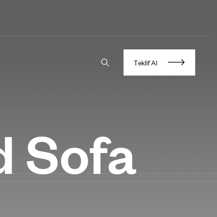
T
e
k
l
i
f
A
l
d Sofa