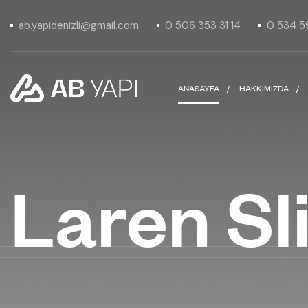
ab.yapidenizli@gmail.com
0 506 353 31 14
0 534 5
ANASAYFA
HAKKIMIZDA
Laren Sl