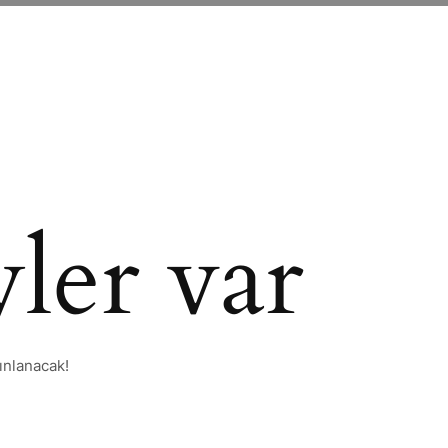
ler var
ınlanacak!