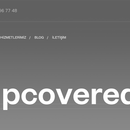
96 77 48
HIZMETLERIMIZ
BLOG
İLETIŞIM
ipcovere